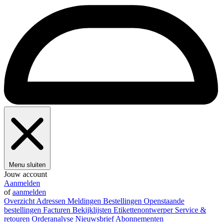
Menu sluiten
Jouw account
Aanmelden
of
aanmelden
Overzicht
Adressen
Meldingen
Bestellingen
Openstaande
bestellingen
Facturen
Bekijklijsten
Etikettenontwerper
Service &
retouren
Orderanalyse
Nieuwsbrief
Abonnementen