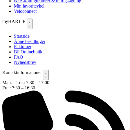
B2B-konfiguratorer & hurtigsøgning
Min favoritcykel
Veloconnect
myHARTJE
Startside
Åbne bestillinger
Fakturaer
Bil Onlinebutik
FAQ
Nyhedsbrev
Kontaktinformationer
Man. – Tor.: 7:30 – 17:00
Fre.: 7:30 – 16:30