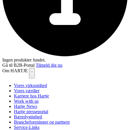
Ingen produkter fundet.
Gå til B2B-Portal
Tilmeld dig nu
Om HARTJE
Vores virksomhed
Vores værdier
Karriere hos Hartje
Work with us
Hartje News
Hartje presseportal
Bæredygtighed
Brancheforeninger og partnere
Service-Links