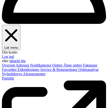
Luk menu
Din konto
Log ind
eller
tilmeld dig
Oversigt
Adresser
Notifikationer
Ordrer
Åbne ordrer
Fakturaer
Favoritter
Etiketdesigner
Service & Returneringer
Ordreanalyse
Nyhedsbreve
Abonnementer
Partslife