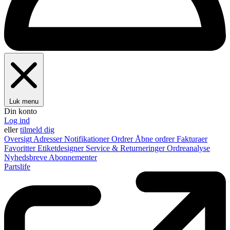
Luk menu
Din konto
Log ind
eller
tilmeld dig
Oversigt
Adresser
Notifikationer
Ordrer
Åbne ordrer
Fakturaer
Favoritter
Etiketdesigner
Service & Returneringer
Ordreanalyse
Nyhedsbreve
Abonnementer
Partslife