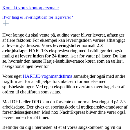
Kontakt vores kontorpersonale
Hvor lang er leveringstiden for lagervarer?
Hvor længe du skal vente på, at dine varer bliver leveret, afhænger
af flere faktorer. For eksempel kan leveringstiden variere afhængigt
af leveringsadressen: Vores
leveringstid
er normalt
2-3
arbejdsdage
. HARTJEs ekspreslevering med lastbil gør det også
muligt
at levere inden for 24 timer
, især for varer på lager. Du kan
se, hvornår den næste Hartje-lastbilleverance kører, som en tæller i
navigationslinjen ovenfor.
Vores eget
HARTJE-vognmandsfirma
samarbejder også med andre
fragtfirmaer for at afhjælpe forsinkelser i forbindelse med
spidsbelastninger. Ved egen ekspedition overføres overdragelsen af
ordren til chaufføren som status.
Med DHL eller DPD kan du forvente en normal leveringstid på 2-3
arbejdsdage. Der gives en sporingskode til tredjepartsleverandører af
forsendelsestjenester. Med nox NachtExpress bliver dine varer også
leveret inden for 24 timer.
Befinder du dig i nærheden af et af vores salgskontorer, og vil du