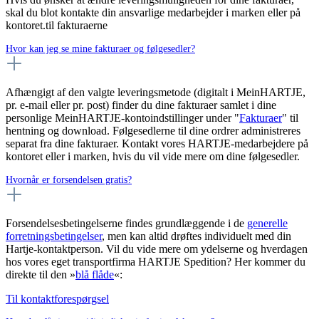
skal du blot kontakte din ansvarlige medarbejder i marken eller på
kontoret.til fakturaerne
Hvor kan jeg se mine fakturaer og følgesedler?
Afhængigt af den valgte leveringsmetode (digitalt i MeinHARTJE,
pr. e-mail eller pr. post) finder du dine fakturaer samlet i dine
personlige MeinHARTJE-kontoindstillinger under "
Fakturaer
" til
hentning og download. Følgesedlerne til dine ordrer administreres
separat fra dine fakturaer. Kontakt vores HARTJE-medarbejdere på
kontoret eller i marken, hvis du vil vide mere om dine følgesedler.
Hvornår er forsendelsen gratis?
Forsendelsesbetingelserne findes grundlæggende i de
generelle
forretningsbetingelser
, men kan altid drøftes individuelt med din
Hartje-kontaktperson. Vil du vide mere om ydelserne og hverdagen
hos vores eget transportfirma HARTJE Spedition? Her kommer du
direkte til den »
blå flåde
«:
Til kontaktforespørgsel