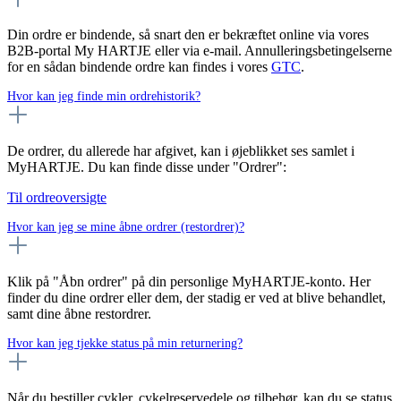
Din ordre er bindende, så snart den er bekræftet online via vores
B2B-portal My HARTJE eller via e-mail. Annulleringsbetingelserne
for en sådan bindende ordre kan findes i vores
GTC
.
Hvor kan jeg finde min ordrehistorik?
De ordrer, du allerede har afgivet, kan i øjeblikket ses samlet i
MyHARTJE. Du kan finde disse under "Ordrer":
Til ordreoversigte
Hvor kan jeg se mine åbne ordrer (restordrer)?
Klik på "Åbn ordrer" på din personlige MyHARTJE-konto. Her
finder du dine ordrer eller dem, der stadig er ved at blive behandlet,
samt dine åbne restordrer.
Hvor kan jeg tjekke status på min returnering?
Når du bestiller cykler, cykelreservedele og tilbehør, kan du se status