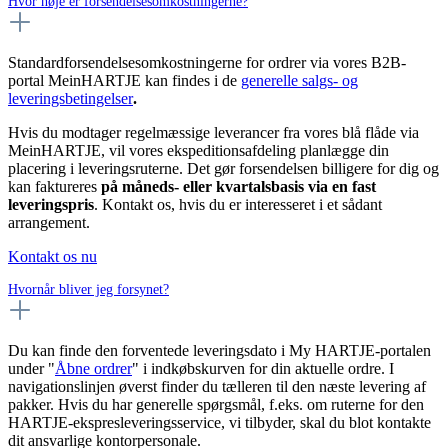
Hvor høje er forsendelsesomkostningerne?
Standardforsendelsesomkostningerne for ordrer via vores B2B-
portal MeinHARTJE kan findes i de
generelle salgs- og
leveringsbetingelser
.
Hvis du modtager regelmæssige leverancer fra vores blå flåde via
MeinHARTJE, vil vores ekspeditionsafdeling planlægge din
placering i leveringsruterne. Det gør forsendelsen billigere for dig og
kan faktureres
på måneds- eller kvartalsbasis via en fast
leveringspris
. Kontakt os, hvis du er interesseret i et sådant
arrangement.
Kontakt os nu
Hvornår bliver jeg forsynet?
Du kan finde den forventede leveringsdato i My HARTJE-portalen
under "
Åbne ordrer
" i indkøbskurven for din aktuelle ordre. I
navigationslinjen øverst finder du tælleren til den næste levering af
pakker. Hvis du har generelle spørgsmål, f.eks. om ruterne for den
HARTJE-ekspresleveringsservice, vi tilbyder, skal du blot kontakte
dit ansvarlige kontorpersonale.