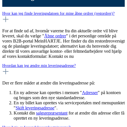
Hvor kan jeg finde leveringsdatoen for mine åbne ordrer (restordrer)?
For at finde ud af, hvornår varerne fra din aktuelle ordre vil blive
leveret, skal du vælge "
Åbne ordrer
" i det personlige område på
vores B2B-portal MeinHARTJE. Her finder du din restordreoversigt
og de planlagte leveringsdatoer; alternativt kan du henvende dig
direkte til vores ansvarlige kontor- eller feltmedarbejdere ved hjælp
af vores kontaktformular: Kontakt os nu
Hvordan kan jeg ændre min leveringsadresse?
Der er flere måder at ændre din leveringsadresse på:
En ny adresse kan oprettes i menuen "
Adresser
" på kontoen
og bruges som den nye standardadresse.
En ny billet kan oprettes via serviceportalen med menupunktet
"
Skift leveringsadresse
".
Kontakt din
salgsrepræsentant
for at ændre din adresse eller få
oprettet en ny leveringsadresse.