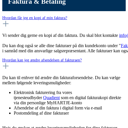
Faktura & Betaling
Hvordan får jeg en kopi af min faktura?
Vi sender dig gerne en kopi af din faktura. Du skal blot kontakte
info
Du kan dog også se alle dine fakturaer på din kundekonto under "
Fak
i samråd med din ansvarlige salgsrepræsentant. Alle fakturaer kan ogs
Hvordan kan jeg ændre afsendelsen af fakturaen?
Du kan til enhver tid ændre din fakturaforsendelse. Du kan vælge
mellem følgende leveringsmuligheder:
Elektronisk fakturering fra vores
tjenesteudbyder
Quadient
som en digital fakturakopi direkte
via din personlige MyHARTJE-konto
Afsendelse af din faktura i digital form via e-mail
Postomdeling af dine fakturaer
Hvis du ønsker at ændre leveringsmuligheden for dine fakturaer,