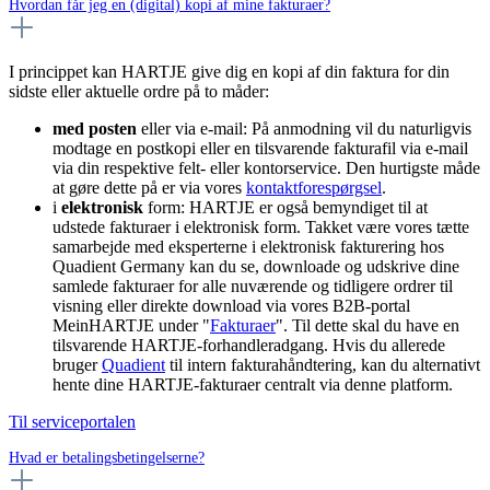
Hvordan får jeg en (digital) kopi af mine fakturaer?
I princippet kan HARTJE give dig en kopi af din faktura for din
sidste eller aktuelle ordre på to måder:
med posten
eller via e-mail: På anmodning vil du naturligvis
modtage en postkopi eller en tilsvarende fakturafil via e-mail
via din respektive felt- eller kontorservice. Den hurtigste måde
at gøre dette på er via vores
kontaktforespørgsel
.
i
elektronisk
form: HARTJE er også bemyndiget til at
udstede fakturaer i elektronisk form. Takket være vores tætte
samarbejde med eksperterne i elektronisk fakturering hos
Quadient Germany kan du se, downloade og udskrive dine
samlede fakturaer for alle nuværende og tidligere ordrer til
visning eller direkte download via vores B2B-portal
MeinHARTJE under "
Fakturaer
". Til dette skal du have en
tilsvarende HARTJE-forhandleradgang. Hvis du allerede
bruger
Quadient
til intern fakturahåndtering, kan du alternativt
hente dine HARTJE-fakturaer centralt via denne platform.
Til serviceportalen
Hvad er betalingsbetingelserne?