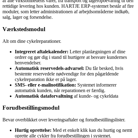
af alle virksomhedens varer, fra transport og lageropbevaring til den
rettidige levering hos kunden. HARTJE ERP-systemet består af fire
moduler, som letter administrationen af arbejdsområderne indkøb,
salg, lager og forsendelse.
Værkstedsmodul
Alt om dine cykelreparationer.
Integreret aftalekalender:
Letter planlægningen af dine
ordrer og gør dig i stand til hurtigere at besvare kundernes
henvendelser.
Automatisk reservedels-advarsel:
Du får besked, hvis
bestemte reservedele nødvendige for den pågældende
cykelreparation ikke er på lager.
SMS- eller e-mailnotifikation:
Systemet informerer
automatisk kunden, når reparationen er færdig.
Automatisk dataforvaltning
af kunde- og cykeldata
Forudbestillingsmodul
Bevar overblikket over leveringsaftaler og forudbestillingslister.
Hurtig oprettelse:
Med et enkelt klik kan du hurtig og nemt
oprette alle cykler fra forudbestillingen i systemet.