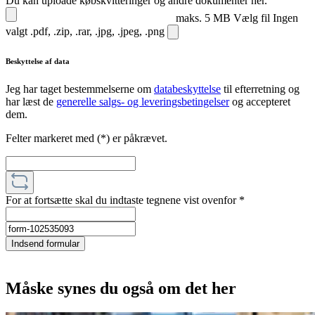
Du kan uploade købskvitteringer og andre dokumenter her.
maks. 5 MB
Vælg fil
Ingen
valgt
.pdf, .zip, .rar, .jpg, .jpeg, .png
Beskyttelse af data
Jeg har taget bestemmelserne om
databeskyttelse
til efterretning og
har læst de
generelle salgs- og leveringsbetingelser
og accepteret
dem.
Felter markeret med (*) er påkrævet.
For at fortsætte skal du indtaste tegnene vist ovenfor
*
Indsend formular
Måske synes du også om det her