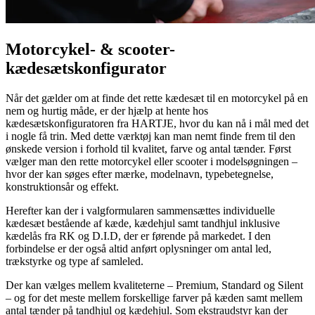
Motorcykel- & scooter-
kædesætskonfigurator
Når det gælder om at finde det rette kædesæt til en motorcykel på en
nem og hurtig måde, er der hjælp at hente hos
kædesætskonfiguratoren fra HARTJE, hvor du kan nå i mål med det
i nogle få trin. Med dette værktøj kan man nemt finde frem til den
ønskede version i forhold til kvalitet, farve og antal tænder. Først
vælger man den rette motorcykel eller scooter i modelsøgningen –
hvor der kan søges efter mærke, modelnavn, typebetegnelse,
konstruktionsår og effekt.
Herefter kan der i valgformularen sammensættes individuelle
kædesæt bestående af kæde, kædehjul samt tandhjul inklusive
kædelås fra RK og D.I.D, der er førende på markedet. I den
forbindelse er der også altid anført oplysninger om antal led,
trækstyrke og type af samleled.
Der kan vælges mellem kvaliteterne – Premium, Standard og Silent
– og for det meste mellem forskellige farver på kæden samt mellem
antal tænder på tandhjul og kædehjul. Som ekstraudstyr kan der