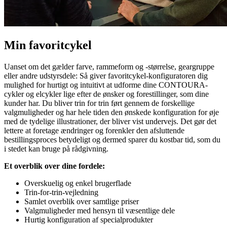
Min favoritcykel
Uanset om det gælder farve, rammeform og -størrelse, geargruppe
eller andre udstyrsdele: Så giver favoritcykel-konfiguratoren dig
mulighed for hurtigt og intuitivt at udforme dine CONTOURA-
cykler og elcykler lige efter de ønsker og forestillinger, som dine
kunder har. Du bliver trin for trin ført gennem de forskellige
valgmuligheder og har hele tiden den ønskede konfiguration for øje
med de tydelige illustrationer, der bliver vist undervejs. Det gør det
lettere at foretage ændringer og forenkler den afsluttende
bestillingsproces betydeligt og dermed sparer du kostbar tid, som du
i stedet kan bruge på rådgivning.
Et overblik over dine fordele:
Overskuelig og enkel brugerflade
Trin-for-trin-vejledning
Samlet overblik over samtlige priser
Valgmuligheder med hensyn til væsentlige dele
Hurtig konfiguration af specialprodukter