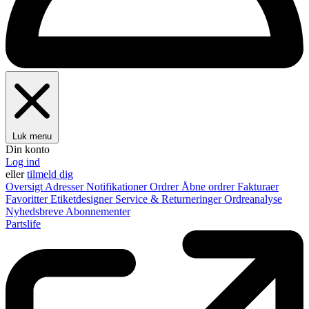
Luk menu
Din konto
Log ind
eller
tilmeld dig
Oversigt
Adresser
Notifikationer
Ordrer
Åbne ordrer
Fakturaer
Favoritter
Etiketdesigner
Service & Returneringer
Ordreanalyse
Nyhedsbreve
Abonnementer
Partslife