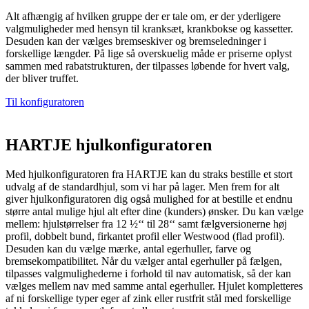
Alt afhængig af hvilken gruppe der er tale om, er der yderligere
valgmuligheder med hensyn til kranksæt, krankbokse og kassetter.
Desuden kan der vælges bremseskiver og bremseledninger i
forskellige længder. På lige så overskuelig måde er priserne oplyst
sammen med rabatstrukturen, der tilpasses løbende for hvert valg,
der bliver truffet.
Til konfiguratoren
HARTJE hjulkonfiguratoren
Med hjulkonfiguratoren fra HARTJE kan du straks bestille et stort
udvalg af de standardhjul, som vi har på lager. Men frem for alt
giver hjulkonfiguratoren dig også mulighed for at bestille et endnu
større antal mulige hjul alt efter dine (kunders) ønsker. Du kan vælge
mellem: hjulstørrelser fra 12 ½‘‘ til 28‘‘ samt fælgversionerne høj
profil, dobbelt bund, firkantet profil eller Westwood (flad profil).
Desuden kan du vælge mærke, antal egerhuller, farve og
bremsekompatibilitet. Når du vælger antal egerhuller på fælgen,
tilpasses valgmulighederne i forhold til nav automatisk, så der kan
vælges mellem nav med samme antal egerhuller. Hjulet kompletteres
af ni forskellige typer eger af zink eller rustfrit stål med forskellige