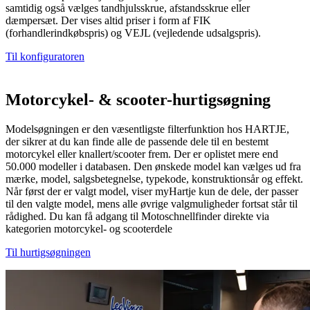
samtidig også vælges tandhjulsskrue, afstandsskrue eller
dæmpersæt. Der vises altid priser i form af FIK
(forhandlerindkøbspris) og VEJL (vejledende udsalgspris).
Til konfiguratoren
Motorcykel- & scooter-hurtigsøgning
Modelsøgningen er den væsentligste filterfunktion hos HARTJE,
der sikrer at du kan finde alle de passende dele til en bestemt
motorcykel eller knallert/scooter frem. Der er oplistet mere end
50.000 modeller i databasen. Den ønskede model kan vælges ud fra
mærke, model, salgsbetegnelse, typekode, konstruktionsår og effekt.
Når først der er valgt model, viser myHartje kun de dele, der passer
til den valgte model, mens alle øvrige valgmuligheder fortsat står til
rådighed. Du kan få adgang til Motoschnellfinder direkte via
kategorien motorcykel- og scooterdele
Til hurtigsøgningen