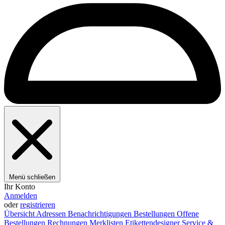
Menü schließen
Ihr Konto
Anmelden
oder
registrieren
Übersicht
Adressen
Benachrichtigungen
Bestellungen
Offene
Bestellungen
Rechnungen
Merklisten
Etikettendesigner
Service &