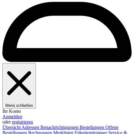
Menü schließen
Ihr Konto
Anmelden
oder
registrieren
Übersicht
Adressen
Benachrichtigungen
Bestellungen
Offene
Bestellungen
Rechnungen
Merklisten
Etikettendesigner
Service &