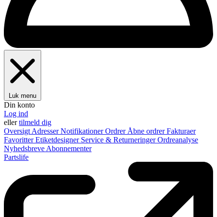
Luk menu
Din konto
Log ind
eller
tilmeld dig
Oversigt
Adresser
Notifikationer
Ordrer
Åbne ordrer
Fakturaer
Favoritter
Etiketdesigner
Service & Returneringer
Ordreanalyse
Nyhedsbreve
Abonnementer
Partslife