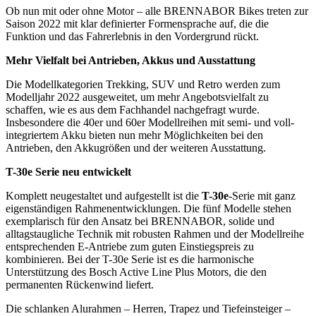
Ob nun mit oder ohne Motor – alle BRENNABOR Bikes treten zur
Saison 2022 mit klar definierter Formensprache auf, die die
Funktion und das Fahrerlebnis in den Vordergrund rückt.
Mehr Vielfalt bei Antrieben, Akkus und Ausstattung
Die Modellkategorien Trekking, SUV und Retro werden zum
Modelljahr 2022 ausgeweitet, um mehr Angebotsvielfalt zu
schaffen, wie es aus dem Fachhandel nachgefragt wurde.
Insbesondere die 40er und 60er Modellreihen mit semi- und voll-
integriertem Akku bieten nun mehr Möglichkeiten bei den
Antrieben, den Akkugrößen und der weiteren Ausstattung.
T-30e Serie neu entwickelt
Komplett neugestaltet und aufgestellt ist die
T-30e
-Serie mit ganz
eigenständigen Rahmenentwicklungen. Die fünf Modelle stehen
exemplarisch für den Ansatz bei BRENNABOR, solide und
alltagstaugliche Technik mit robusten Rahmen und der Modellreihe
entsprechenden E-Antriebe zum guten Einstiegspreis zu
kombinieren. Bei der T-30e Serie ist es die harmonische
Unterstützung des Bosch Active Line Plus Motors, die den
permanenten Rückenwind liefert.
Die schlanken Alurahmen – Herren, Trapez und Tiefeinsteiger –