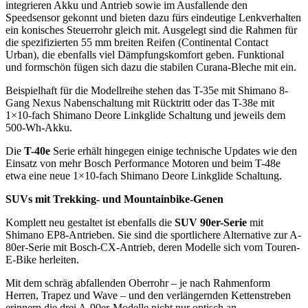
integrieren Akku und Antrieb sowie im Ausfallende den
Speedsensor gekonnt und bieten dazu fürs eindeutige Lenkverhalten
ein konisches Steuerrohr gleich mit. Ausgelegt sind die Rahmen für
die spezifizierten 55 mm breiten Reifen (Continental Contact
Urban), die ebenfalls viel Dämpfungskomfort geben. Funktional
und formschön fügen sich dazu die stabilen Curana-Bleche mit ein.
Beispielhaft für die Modellreihe stehen das T-35e mit Shimano 8-
Gang Nexus Nabenschaltung mit Rücktritt oder das T-38e mit
1×10-fach Shimano Deore Linkglide Schaltung und jeweils dem
500-Wh-Akku.
Die
T-40e
Serie erhält hingegen einige technische Updates wie den
Einsatz von mehr Bosch Performance Motoren und beim T-48e
etwa eine neue 1×10-fach Shimano Deore Linkglide Schaltung.
SUVs mit Trekking- und Mountainbike-Genen
Komplett neu gestaltet ist ebenfalls die
SUV 90er-Serie
mit
Shimano EP8-Antrieben. Sie sind die sportlichere Alternative zur A-
80er-Serie mit Bosch-CX-Antrieb, deren Modelle sich vom Touren-
E-Bike herleiten.
Mit dem schräg abfallenden Oberrohr – je nach Rahmenform
Herren, Trapez und Wave – und den verlängernden Kettenstreben
erinnern die drei A-90er-Modelle nicht nur optisch an