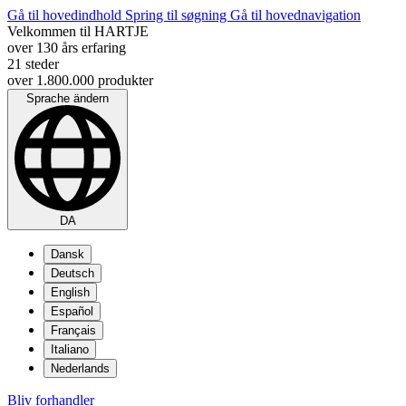
Gå til hovedindhold
Spring til søgning
Gå til hovednavigation
Velkommen til HARTJE
over 130 års erfaring
21 steder
over 1.800.000 produkter
Sprache ändern
DA
Dansk
Deutsch
English
Español
Français
Italiano
Nederlands
Bliv forhandler