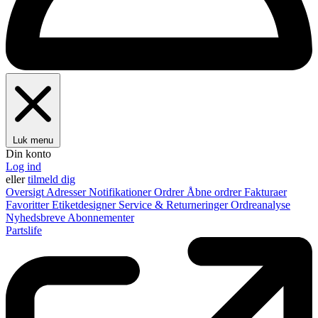
Luk menu
Din konto
Log ind
eller
tilmeld dig
Oversigt
Adresser
Notifikationer
Ordrer
Åbne ordrer
Fakturaer
Favoritter
Etiketdesigner
Service & Returneringer
Ordreanalyse
Nyhedsbreve
Abonnementer
Partslife