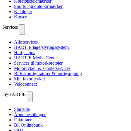
Køretøjsdelemærker
Sports- og outdoormærker
Kataloger
Kurser
Services
Alle services
HARTJE lagerstyringssystem
Hartje apps
HARTJE Media Center
Services til motorkøretøjer
Motorcykel- & scooterservices
B2B-konfiguratorer & hurtigsøgning
Min favoritcykel
Veloconnect
myHARTJE
Startside
Åbne bestillinger
Fakturaer
Bil Onlinebutik
FAQ