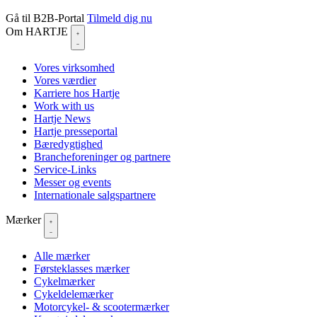
Gå til B2B-Portal
Tilmeld dig nu
Om HARTJE
Vores virksomhed
Vores værdier
Karriere hos Hartje
Work with us
Hartje News
Hartje presseportal
Bæredygtighed
Brancheforeninger og partnere
Service-Links
Messer og events
Internationale salgspartnere
Mærker
Alle mærker
Førsteklasses mærker
Cykelmærker
Cykeldelemærker
Motorcykel- & scootermærker