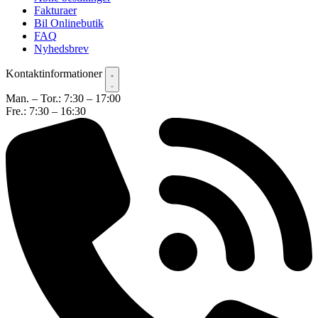
Fakturaer
Bil Onlinebutik
FAQ
Nyhedsbrev
Kontaktinformationer
Man. – Tor.: 7:30 – 17:00
Fre.: 7:30 – 16:30