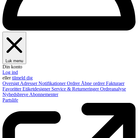
Luk menu
Din konto
Log ind
eller
tilmeld dig
Oversigt
Adresser
Notifikationer
Ordrer
Åbne ordrer
Fakturaer
Favoritter
Etiketdesigner
Service & Returneringer
Ordreanalyse
Nyhedsbreve
Abonnementer
Partslife