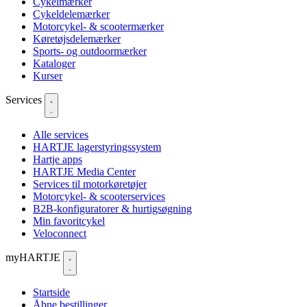
Cykelmærker
Cykeldelemærker
Motorcykel- & scootermærker
Køretøjsdelemærker
Sports- og outdoormærker
Kataloger
Kurser
Services
Alle services
HARTJE lagerstyringssystem
Hartje apps
HARTJE Media Center
Services til motorkøretøjer
Motorcykel- & scooterservices
B2B-konfiguratorer & hurtigsøgning
Min favoritcykel
Veloconnect
myHARTJE
Startside
Åbne bestillinger