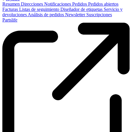
Resumen
Direcciones
Notificaciones
Pedidos
Pedidos abiertos
Facturas
Listas de seguimiento
Diseñador de etiquetas
Servicio y
devoluciones
Análisis de pedidos
Newsletter
Suscripciones
Partslife