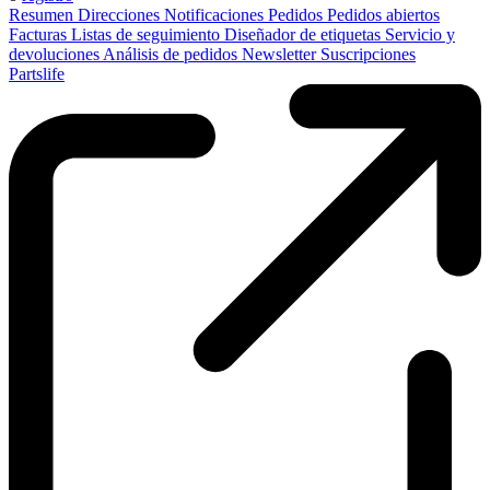
Resumen
Direcciones
Notificaciones
Pedidos
Pedidos abiertos
Facturas
Listas de seguimiento
Diseñador de etiquetas
Servicio y
devoluciones
Análisis de pedidos
Newsletter
Suscripciones
Partslife