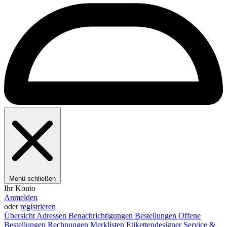
Menü schließen
Ihr Konto
Anmelden
oder
registrieren
Übersicht
Adressen
Benachrichtigungen
Bestellungen
Offene
Bestellungen
Rechnungen
Merklisten
Etikettendesigner
Service &