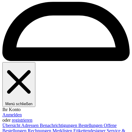
Menü schließen
Ihr Konto
Anmelden
oder
registrieren
Übersicht
Adressen
Benachrichtigungen
Bestellungen
Offene
Bestellungen
Rechnungen
Merklisten
Etikettendesigner
Service &