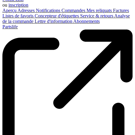
ou
inscription
Aperçu
Adresses
Notifications
Commandes
Mes reliquats
Factures
Listes de favoris
Concepteur d'étiquettes
Service & retours
Analyse
de la commande
Lettre d'information
Abonnements
Partslife