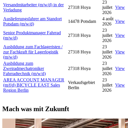
23
Versandmitarbeiter (m/w/d) in der
27318 Hoya
juillet
View
Verladung
2026
Auslieferungsfahrer am Standort
4 août
14478 Potsdam
View
Potsdam (m/w/d)
2026
23
Senior Produktmanager Fahrrad
27318 Hoya
juillet
View
(m/w/d)
2026
Ausbildung zum Fachlageristen /
23
zur Fachkraft für Lagerlogistik
27318 Hoya
juillet
View
(m/w/d)
2026
Ausbildung zum
23
Zweiradmechatroniker
27318 Hoya
juillet
View
Fahrradtechnik (m/w/d)
2026
AREA ACCOUNT MANAGER
23
Verkaufsgebiet
(m/f/d) BICYCLE EAST Sales
juillet
View
Berlin
Region Berlin
2026
Mach was mit Zukunft