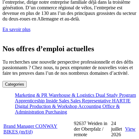
l’entreprise, dirige notre entreprise familiale déjà dans la troisième
génération. D’un commerce régional de vélos, l’entreprise est
devenue en plus de 130 ans l’un des principaux grossistes du secteur
du deux-roues en Allemagne et au-delà.
En savoir plus
Nos offres d’emploi actuelles
Tu recherches une nouvelle perspective professionnelle et des défis
passionnants ? Chez nous, tu peux emprunter de nouvelles voies et
faire tes preuves dans l’un de nos nombreux domaines d’activité.
Categories
Marketing & PR
Warehouse & Logistics
Dual Study Program
Apprenticeship
Inside Sales
Sales Representative
HARTJE
Digital
Production & Workshop
Accounting
Office &
Administration
Purchasing
92637 Weiden in
24
Brand Manager CONWAY
der Oberpfalz /
juillet
View
BIKES (m/f/d)
remote
2026