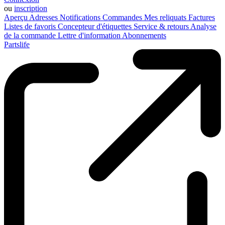
ou
inscription
Aperçu
Adresses
Notifications
Commandes
Mes reliquats
Factures
Listes de favoris
Concepteur d'étiquettes
Service & retours
Analyse
de la commande
Lettre d'information
Abonnements
Partslife