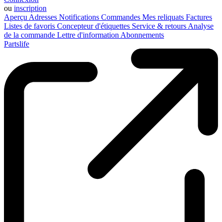
ou
inscription
Aperçu
Adresses
Notifications
Commandes
Mes reliquats
Factures
Listes de favoris
Concepteur d'étiquettes
Service & retours
Analyse
de la commande
Lettre d'information
Abonnements
Partslife