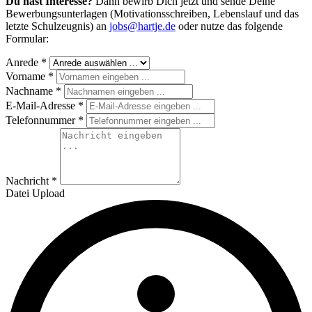
Du hast Interesse?
Dann bewirb Dich jetzt und sende Deine
Bewerbungsunterlagen (Motivationsschreiben, Lebenslauf und das
letzte Schulzeugnis) an
jobs@hartje.de
oder nutze das folgende
Formular:
Anrede
*
Vorname
*
Nachname
*
E-Mail-Adresse
*
Telefonnummer
*
Nachricht
*
Datei Upload