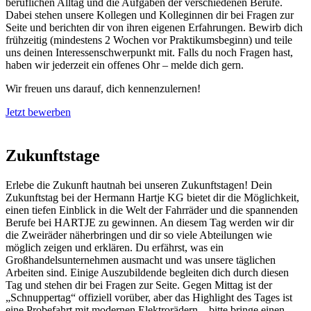
beruflichen Alltag und die Aufgaben der verschiedenen Berufe.
Dabei stehen unsere Kollegen und Kolleginnen dir bei Fragen zur
Seite und berichten dir von ihren eigenen Erfahrungen. Bewirb dich
frühzeitig (mindestens 2 Wochen vor Praktikumsbeginn) und teile
uns deinen Interessenschwerpunkt mit. Falls du noch Fragen hast,
haben wir jederzeit ein offenes Ohr – melde dich gern.
Wir freuen uns darauf, dich kennenzulernen!
Jetzt bewerben
Zukunftstage
Erlebe die Zukunft hautnah bei unseren Zukunftstagen! Dein
Zukunftstag bei der Hermann Hartje KG bietet dir die Möglichkeit,
einen tiefen Einblick in die Welt der Fahrräder und die spannenden
Berufe bei HARTJE zu gewinnen. An diesem Tag werden wir dir
die Zweiräder näherbringen und dir so viele Abteilungen wie
möglich zeigen und erklären. Du erfährst, was ein
Großhandelsunternehmen ausmacht und was unsere täglichen
Arbeiten sind. Einige Auszubildende begleiten dich durch diesen
Tag und stehen dir bei Fragen zur Seite. Gegen Mittag ist der
„Schnuppertag“ offiziell vorüber, aber das Highlight des Tages ist
eine Probefahrt mit modernen Elektrorädern – bitte bringe einen