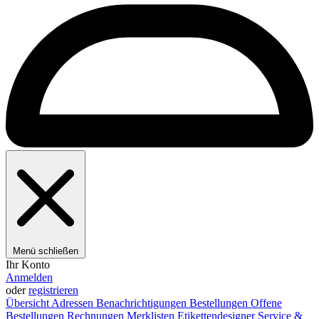
Menü schließen
Ihr Konto
Anmelden
oder
registrieren
Übersicht
Adressen
Benachrichtigungen
Bestellungen
Offene
Bestellungen
Rechnungen
Merklisten
Etikettendesigner
Service &