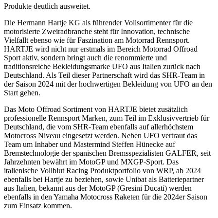
Produkte deutlich ausweitet.
Die Hermann Hartje KG als führender Vollsortimenter für die
motorisierte Zweiradbranche steht für Innovation, technische
Vielfallt ebenso wie für Faszination am Motorrad Rennsport.
HARTJE wird nicht nur erstmals im Bereich Motorrad Offroad
Sport aktiv, sondern bringt auch die renommierte und
traditionsreiche Bekleidungsmarke UFO aus Italien zurück nach
Deutschland. Als Teil dieser Partnerschaft wird das SHR-Team in
der Saison 2024 mit der hochwertigen Bekleidung von UFO an den
Start gehen.
Das Moto Offroad Sortiment von HARTJE bietet zusätzlich
professionelle Rennsport Marken, zum Teil im Exklusivvertrieb für
Deutschland, die vom SHR-Team ebenfalls auf allerhöchstem
Motocross Niveau eingesetzt werden. Neben UFO vertraut das
Team um Inhaber und Mastermind Steffen Hünecke auf
Bremstechnologie der spanischen Bremsspezialisten GALFER, seit
Jahrzehnten bewährt im MotoGP und MXGP-Sport. Das
italienische Vollblut Racing Produktportfolio von WRP, ab 2024
ebenfalls bei Hartje zu beziehen, sowie Unibat als Batteriepartner
aus Italien, bekannt aus der MotoGP (Gresini Ducati) werden
ebenfalls in den Yamaha Motocross Raketen für die 2024er Saison
zum Einsatz kommen.