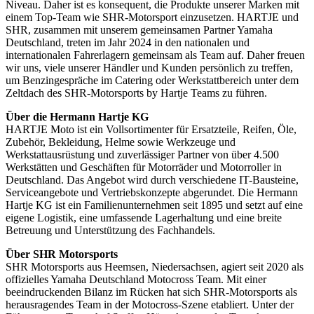
Niveau. Daher ist es konsequent, die Produkte unserer Marken mit
einem Top-Team wie SHR-Motorsport einzusetzen. HARTJE und
SHR, zusammen mit unserem gemeinsamen Partner Yamaha
Deutschland, treten im Jahr 2024 in den nationalen und
internationalen Fahrerlagern gemeinsam als Team auf. Daher freuen
wir uns, viele unserer Händler und Kunden persönlich zu treffen,
um Benzingespräche im Catering oder Werkstattbereich unter dem
Zeltdach des SHR-Motorsports by Hartje Teams zu führen.
Über die Hermann Hartje KG
HARTJE Moto ist ein Vollsortimenter für Ersatzteile, Reifen, Öle,
Zubehör, Bekleidung, Helme sowie Werkzeuge und
Werkstattausrüstung und zuverlässiger Partner von über 4.500
Werkstätten und Geschäften für Motorräder und Motorroller in
Deutschland. Das Angebot wird durch verschiedene IT-Bausteine,
Serviceangebote und Vertriebskonzepte abgerundet. Die Hermann
Hartje KG ist ein Familienunternehmen seit 1895 und setzt auf eine
eigene Logistik, eine umfassende Lagerhaltung und eine breite
Betreuung und Unterstützung des Fachhandels.
Über SHR Motorsports
SHR Motorsports aus Heemsen, Niedersachsen, agiert seit 2020 als
offizielles Yamaha Deutschland Motocross Team. Mit einer
beeindruckenden Bilanz im Rücken hat sich SHR-Motorsports als
herausragendes Team in der Motocross-Szene etabliert. Unter der