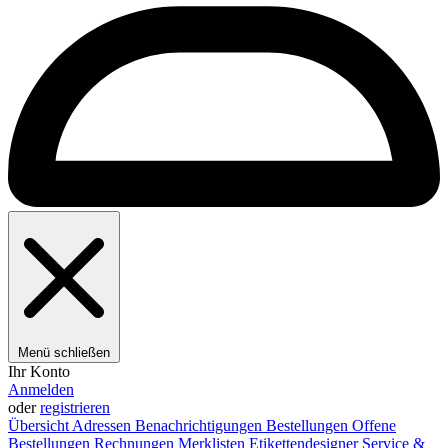
Menü schließen
Ihr Konto
Anmelden
oder
registrieren
Übersicht
Adressen
Benachrichtigungen
Bestellungen
Offene
Bestellungen
Rechnungen
Merklisten
Etikettendesigner
Service &