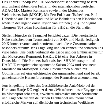
Das Fahrer Line-up von SHR-Motorsport ist hochkarätig besetzt
und umfasst aktuell drei Fahrer in der internationalen deutschen
ADAC MX Masters Rennserie sowie in der Motocross
Weltmeisterschaft (MXGP). Mit Petr Polak aus Tschechien, Paul
Haberland aus Deutschland und Mike Bolink aus den Niederlanden
sowie in der Jugendklasse Jayson van Drunen (125) und Sigurd
Thomsen (85) rollen Hochkaräter für SHR an die Startgatter.
Steffen Hünecke als Teamchef berichtet dazu: „Die geografische
Nähe zwischen dem Teamstandort von SHR und Hartje, lediglich
20 Kilometer voneinander entfernt, macht diese Zusammenarbeit
besonders effektiv. Jens Engelking und ich kennen und schätzen uns
viele Jahre. Uns beide verbindet die Liebe und der Enthusiasmus für
den Motorcross Rennsport. HARTJE ist eine Top-Adresse in
Deutschland. Die Partnerschaft zwischen SHR-Motorsport und
HARTJE verspricht eine spannende Saison 2024 und setzt neue
Maßstäbe im Motorsport. Beide Unternehmen blicken mit
Optimismus auf eine erfolgreiche Zusammenarbeit und sind bereit,
gemeinsam die Herausforderungen der Rennsaison anzunehmen.“
Jens Engelking, Leiter des Geschäftsbereichs AutoMoto bei der
Hermann Hartje KG ergänzt dazu: „Wir nehmen unser Engagement
im Motorsport sehr ernst, erweitern sukzessive unsere Sortimente
und Angebote für den deutschen Fachhandel um international
erfolgreiche Marken auf allerhöchstem technischen Weltklasse-