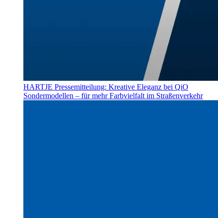
HARTJE Pressemitteilung: Kreative Eleganz bei QiO
Sondermodellen – für mehr Farbvielfalt im Straßenverkehr