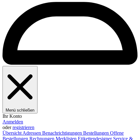
Menü schließen
Ihr Konto
Anmelden
oder
registrieren
Übersicht
Adressen
Benachrichtigungen
Bestellungen
Offene
Bestellungen
Rechnungen
Merklisten
Etikettendesigner
Service &