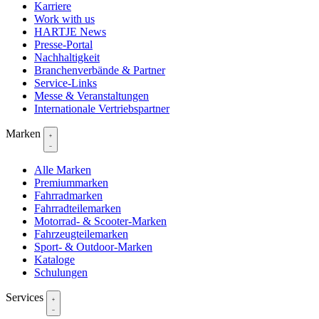
Karriere
Work with us
HARTJE News
Presse-Portal
Nachhaltigkeit
Branchenverbände & Partner
Service-Links
Messe & Veranstaltungen
Internationale Vertriebspartner
Marken
Alle Marken
Premiummarken
Fahrradmarken
Fahrradteilemarken
Motorrad- & Scooter-Marken
Fahrzeugteilemarken
Sport- & Outdoor-Marken
Kataloge
Schulungen
Services