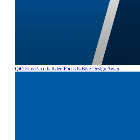
QiO Eins P-5 erhält den Focus E-Bike Design Award