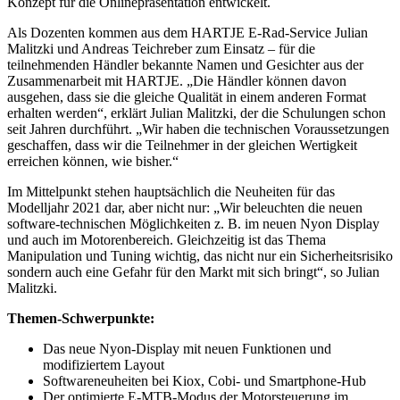
Konzept für die Onlinepräsentation entwickelt.
Als Dozenten kommen aus dem HARTJE E-Rad-Service Julian
Malitzki und Andreas Teichreber zum Einsatz – für die
teilnehmenden Händler bekannte Namen und Gesichter aus der
Zusammenarbeit mit HARTJE. „Die Händler können davon
ausgehen, dass sie die gleiche Qualität in einem anderen Format
erhalten werden“, erklärt Julian Malitzki, der die Schulungen schon
seit Jahren durchführt. „Wir haben die technischen Voraussetzungen
geschaffen, dass wir die Teilnehmer in der gleichen Wertigkeit
erreichen können, wie bisher.“
Im Mittelpunkt stehen hauptsächlich die Neuheiten für das
Modelljahr 2021 dar, aber nicht nur: „Wir beleuchten die neuen
software-technischen Möglichkeiten z. B. im neuen Nyon Display
und auch im Motorenbereich. Gleichzeitig ist das Thema
Manipulation und Tuning wichtig, das nicht nur ein Sicherheitsrisiko
sondern auch eine Gefahr für den Markt mit sich bringt“, so Julian
Malitzki.
Themen-Schwerpunkte:
Das neue Nyon-Display mit neuen Funktionen und
modifiziertem Layout
Softwareneuheiten bei Kiox, Cobi- und Smartphone-Hub
Der optimierte E-MTB-Modus der Motorsteuerung im