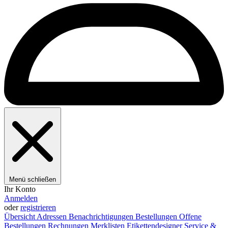
Menü schließen
Ihr Konto
Anmelden
oder
registrieren
Übersicht
Adressen
Benachrichtigungen
Bestellungen
Offene
Bestellungen
Rechnungen
Merklisten
Etikettendesigner
Service &