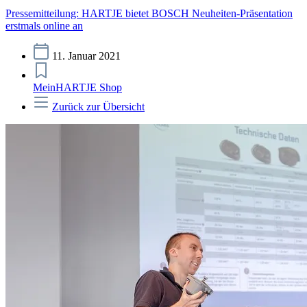
Pressemitteilung: HARTJE bietet BOSCH Neuheiten-Präsentation
erstmals online an
11. Januar 2021
MeinHARTJE Shop
Zurück zur Übersicht