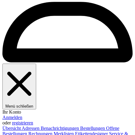
Menü schließen
Ihr Konto
Anmelden
oder
registrieren
Übersicht
Adressen
Benachrichtigungen
Bestellungen
Offene
Bestellungen
Rechnungen
Merklisten
Etikettendesigner
Service &