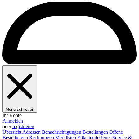
Menü schließen
Ihr Konto
Anmelden
oder
registrieren
Übersicht
Adressen
Benachrichtigungen
Bestellungen
Offene
Bestellungen
Rechnungen
Merklisten
Etikettendesigner
Service &