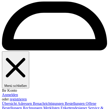
Menü schließen
Ihr Konto
Anmelden
oder
registrieren
Übersicht
Adressen
Benachrichtigungen
Bestellungen
Offene
Bestellungen
Rechnungen
Merklisten
Etikettendesigner
Service &