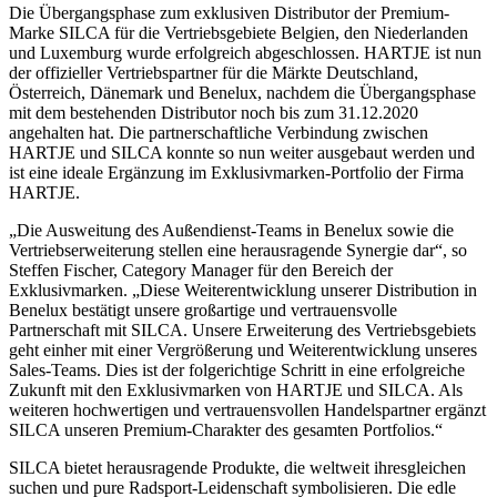
Die Übergangsphase zum exklusiven Distributor der Premium-
Marke SILCA für die Vertriebsgebiete Belgien, den Niederlanden
und Luxemburg wurde erfolgreich abgeschlossen. HARTJE ist nun
der offizieller Vertriebspartner für die Märkte Deutschland,
Österreich, Dänemark und Benelux, nachdem die Übergangsphase
mit dem bestehenden Distributor noch bis zum 31.12.2020
angehalten hat. Die partnerschaftliche Verbindung zwischen
HARTJE und SILCA konnte so nun weiter ausgebaut werden und
ist eine ideale Ergänzung im Exklusivmarken-Portfolio der Firma
HARTJE.
„Die Ausweitung des Außendienst-Teams in Benelux sowie die
Vertriebserweiterung stellen eine herausragende Synergie dar“, so
Steffen Fischer, Category Manager für den Bereich der
Exklusivmarken. „Diese Weiterentwicklung unserer Distribution in
Benelux bestätigt unsere großartige und vertrauensvolle
Partnerschaft mit SILCA. Unsere Erweiterung des Vertriebsgebiets
geht einher mit einer Vergrößerung und Weiterentwicklung unseres
Sales-Teams. Dies ist der folgerichtige Schritt in eine erfolgreiche
Zukunft mit den Exklusivmarken von HARTJE und SILCA. Als
weiteren hochwertigen und vertrauensvollen Handelspartner ergänzt
SILCA unseren Premium-Charakter des gesamten Portfolios.“
SILCA bietet herausragende Produkte, die weltweit ihresgleichen
suchen und pure Radsport-Leidenschaft symbolisieren. Die edle