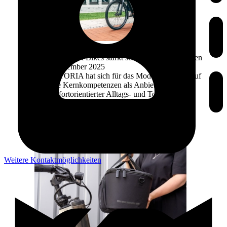
VICTORIA Bikes stärkt seine Kernkompetenzen
4. September 2025
VICTORIA hat sich für das Modelljahr 2026 auf
seine Kernkompetenzen als Anbieter
komfortorientierter Alltags- und Tourenräder
fokussiert.
Mehr lesen
Weitere Kontaktmöglichkeiten