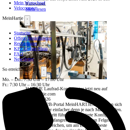
Mein Wunschrad
Ruhestand.
Veloconnect
Mehr lesen
MeinHartje
Startseite
Offene Bestellungen
Rechnungen
KFZ Online-Shop
FAQ
Newsletter
So erreichen Sie uns
Mo. – Do.: 7:30 Uhr – 17:00 Uhr
Fr.: 7:30 Uhr – 16:30 Uhr
HARTJE Laufrad-Konfigurator jetzt neu auf
MeinHartje.com
15. Juni 2026
Über das B2B-Portal MeinHARTJE.com lassen sich
nun Laufräder einfacher denn je nach Maß bestellen.
Schritt für Schritt führt der optimierte Konfigurator
durch unser umfangreiches Angebot an Felgen,
Naben und Speichen, um am Ende das beste