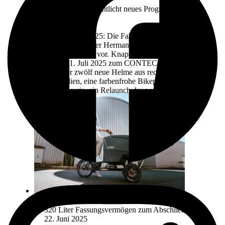
CONTEC veröffentlicht neues Programm für das
Modelljahr 2026
3. Juli 2025
Hoya, 3. Juli 2025: Die Fahrradteile und -
zubehörmarke der Hermann Hartje KG stellt ihr
neues Sortiment vor. Knapp 300 Neuheiten gehören
ab dem 1. Juli 2025 zum CONTEC Programm.
Darunter zwölf neue Helme aus recycelten
Materialien, eine farbenfrohe Bikepacking-
Taschenserie, ein Relaunch der populären
CONTEC Via Taschenserie, sowie zahlreiche
weitere Produkte.
Mehr lesen
320 Liter Fassungsvermögen zum Abschließen
22. Juni 2025