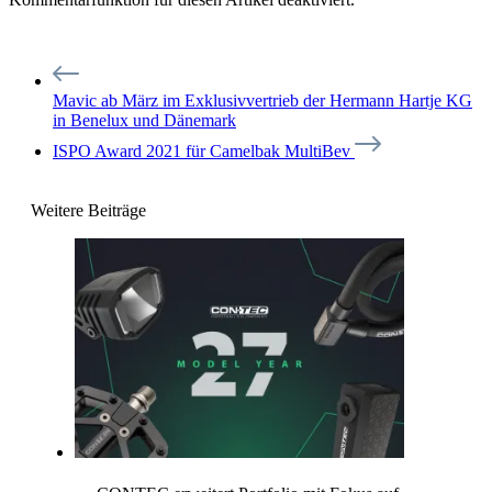
Mavic ab März im Exklusivvertrieb der Hermann Hartje KG
in Benelux und Dänemark
ISPO Award 2021 für Camelbak MultiBev
Weitere Beiträge