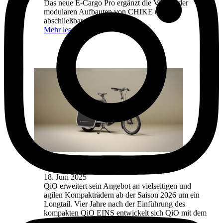
Das neue E-Cargo Pro ergänzt die Vielfalt der
modularen Aufbauten von CHIKE um eine
abschließbare Box
Mehr lesen
Vielseitig - praktisch – long
18. Juni 2025
QiO erweitert sein Angebot an vielseitigen und
agilen Kompakträdern ab der Saison 2026 um ein
Longtail. Vier Jahre nach der Einführung des
kompakten QiO EINS entwickelt sich QiO mit dem
neuen Cargobike nun weiter zu einem Anbieter