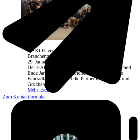
HARTJE veranstaltete exklusiven Press Day als
Branchentreff
29. Januar 2026
Der HARTJE Exklusivmarken Press Day 2026 fand
Ende Januar als konzentrierter Treffpunkt für die
Fahrradfachpresse und die Partner des Marken- und
Großhändlers statt.
Mehr lesen
Zum Kontaktformular