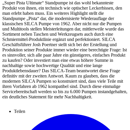
„Super Pista Ultimate“ Standpumpe ist das wohl bekannteste
Produkt von ihnen, ein technisch wie optischer Leckerbissen, den
man erlebt haben muss. Ein weiteres Highlight stellt die
Standpumpe „Pista“ dar, die modernisierte Wiederauflage der
klassischen SILCA Pumpe von 1962. Aber nicht nur die Pumpen
und Multitools stellen Meisterleitungen dar, mittlerweile wurde das
Sortiment neben Taschen und Werkzeugsets auch durch eine
Schmiermittel-Produktlinie ergänzt und perfektioniert. SILCA
Geschäftsführer Josh Poertner stellt sich bei der Erstellung und
Produktion seiner Produkte immer wieder eine berechtigte Frage: Ist
es sinnvoller, sich alle paar Jahre ein günstigeres, einfaches Produkt
zu kaufen? Oder investiert man eine etwas höhere Summe in
nachhaltige sowie hochwertige Qualität und eine lange
Produktlebensdauer? Das SILCA-Team beantwortet diese Frage
definitiv mit der zweiten Antwort. Kaum zu glauben, dass die
modernen SILCA Pumpen so konstruiert sind, dass viele Teile mit
ihren Vorfahren ab 1962 kompatibel sind. Durch diese einmalige
Servicebereitschaft werden so bis zu 6.000 Pumpen instandgehalten,
ein deutliches Statement für mehr Nachhaltigkeit.
Teilen