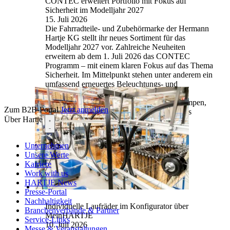
CONTEC erweitert Portfolio mit Fokus auf
Sicherheit im Modelljahr 2027
15. Juli 2026
Die Fahrradteile- und Zubehörmarke der Hermann
Hartje KG stellt ihr neues Sortiment für das
Modelljahr 2027 vor. Zahlreiche Neuheiten
erweitern ab dem 1. Juli 2026 das CONTEC
Programm – mit einem klaren Fokus auf das Thema
Sicherheit. Im Mittelpunkt stehen unter anderem ein
umfassend erneuertes Beleuchtungs- und
Schlössersortiment. Darüber hinaus launcht
CONTEC zum Beispiel zwei neue Akkupumpen,
Zum B2B-Portal
Jetzt anmelden
einen neuen Montageständer und ein mobiles
Über Hartje
Zentriergerät.
Mehr lesen
Unternehmen
Unsere Werte
Karriere
Work with us
HARTJE News
Presse-Portal
Nachhaltigkeit
Individuelle Laufräder im Konfigurator über
Branchenverbände & Partner
MeinHARTJE
Service-Links
10. Juli 2026
Messe & Veranstaltungen