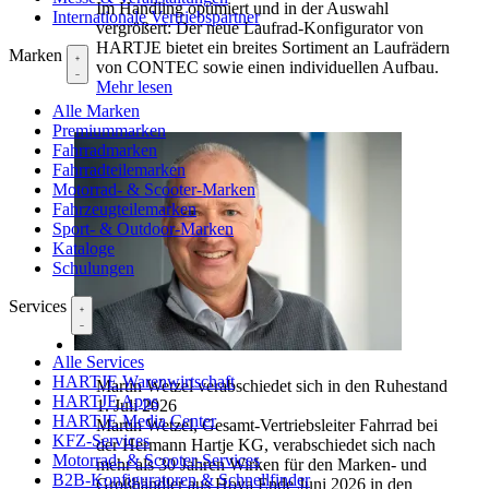
Im Handling optimiert und in der Auswahl
Internationale Vertriebspartner
vergrößert: Der neue Laufrad-Konfigurator von
HARTJE bietet ein breites Sortiment an Laufrädern
Marken
von CONTEC sowie einen individuellen Aufbau.
Mehr lesen
Alle Marken
Premiummarken
Fahrradmarken
Fahrradteilemarken
Motorrad- & Scooter-Marken
Fahrzeugteilemarken
Sport- & Outdoor-Marken
Kataloge
Schulungen
Services
Alle Services
HARTJE Warenwirtschaft
Martin Wetzel verabschiedet sich in den Ruhestand
HARTJE Apps
1. Juli 2026
HARTJE Media Center
Martin Wetzel, Gesamt-Vertriebsleiter Fahrrad bei
KFZ-Services
der Hermann Hartje KG, verabschiedet sich nach
Motorrad- & Scooter-Services
mehr als 30 Jahren Wirken für den Marken- und
B2B-Konfiguratoren & Schnellfinder
Großhändler aus Hoya Ende Juni 2026 in den