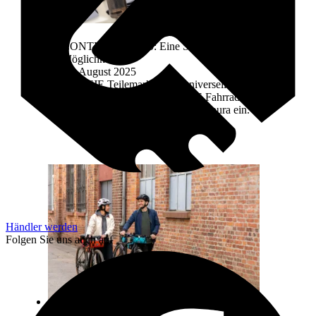
CONTEC HTM 2.0: Eine Schnittstelle, viele
Möglichkeiten
14. August 2025
HARTJE Teilemarke führt universelles
Frontträgersystem für HARTJE Fahrradmarken
QiO, Victoria, Conway und Contoura ein.
Mehr lesen
Händler werden
Folgen Sie uns auch auf