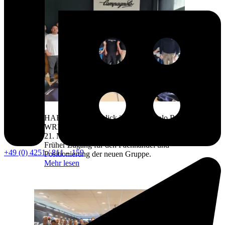
HARTJE gibt Einblick in Campagnolo Record 13
WRL
21. Mai 2026
Früher Zugang für den Fachhandel und
+49 (0) 4251 / 811 – 159
Positionierung der neuen Gruppe.
Mehr lesen