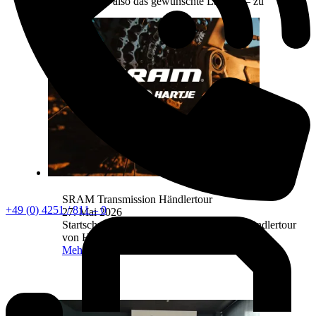
Ergebnis – also das gewünschte Laufrad – zu
liefern.
Mehr lesen
SRAM Transmission Händlertour
+49 (0) 4251 / 811 – 0
27. Mai 2026
Startschuss für die SRAM Transmission Händlertour
von HARTJE.
Mehr lesen