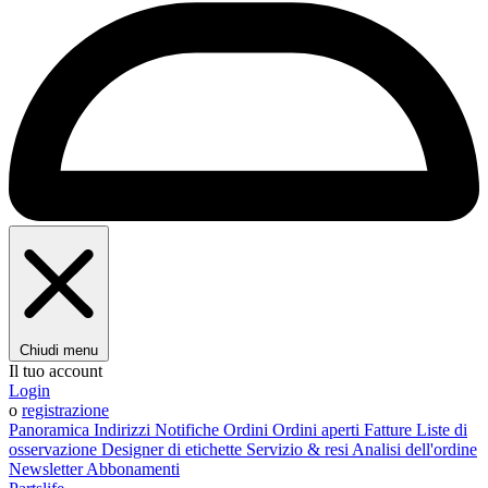
Chiudi menu
Il tuo account
Login
o
registrazione
Panoramica
Indirizzi
Notifiche
Ordini
Ordini aperti
Fatture
Liste di
osservazione
Designer di etichette
Servizio & resi
Analisi dell'ordine
Newsletter
Abbonamenti