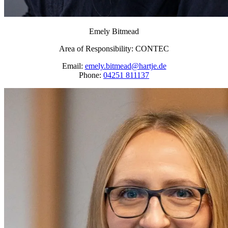
Emely Bitmead
Area of Responsibility: CONTEC
Email:
emely.bitmead@hartje.de
Phone:
04251 811137