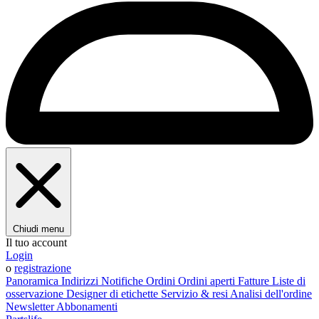
Chiudi menu
Il tuo account
Login
o
registrazione
Panoramica
Indirizzi
Notifiche
Ordini
Ordini aperti
Fatture
Liste di
osservazione
Designer di etichette
Servizio & resi
Analisi dell'ordine
Newsletter
Abbonamenti