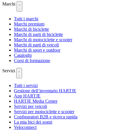
Marchi
Tutti i marchi
Marchi premium
Marchi di biciclette
Marchi di parti di biciclette
Marchi di motociclette e scooter
Marchi di parti di veicoli
Marchi di sport e outdoor
Cataloghi
Corsi di formazione
Servizi
Tutti i servizi
Gestione dell’inventario HARTJE
App HARTJE
HARTJE Media Center
Servizi per veicoli
Servizi per motociclette e scooter
Configuratori B2B e ricerca rapida
La mia bici dei sogni
Veloconnect