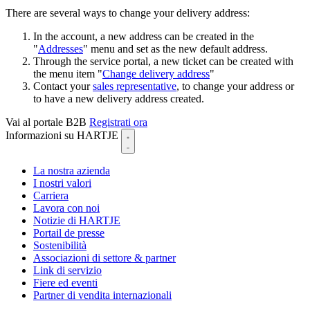
There are several ways to change your delivery address:
In the account, a new address can be created in the
"
Addresses
" menu and set as the new default address.
Through the service portal, a new ticket can be created with
the menu item "
Change delivery address
"
Contact your
sales representative
, to change your address or
to have a new delivery address created.
Vai al portale B2B
Registrati ora
Informazioni su HARTJE
La nostra azienda
I nostri valori
Carriera
Lavora con noi
Notizie di HARTJE
Portail de presse
Sostenibilità
Associazioni di settore & partner
Link di servizio
Fiere ed eventi
Partner di vendita internazionali