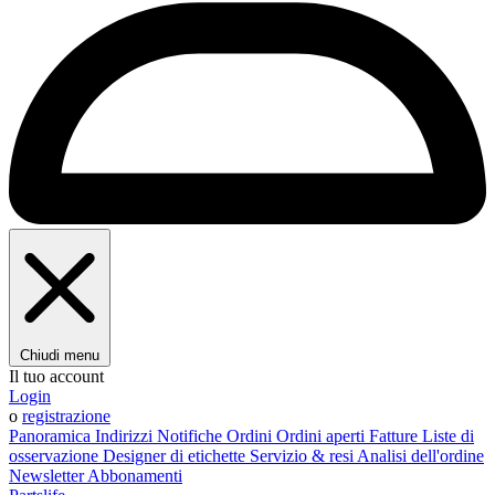
Chiudi menu
Il tuo account
Login
o
registrazione
Panoramica
Indirizzi
Notifiche
Ordini
Ordini aperti
Fatture
Liste di
osservazione
Designer di etichette
Servizio & resi
Analisi dell'ordine
Newsletter
Abbonamenti