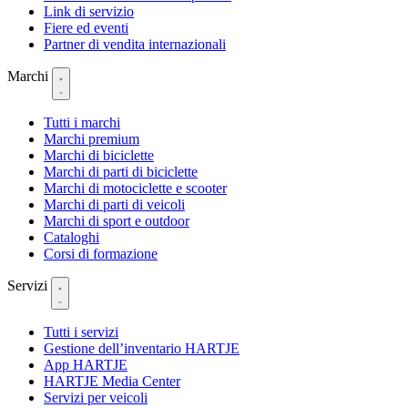
Link di servizio
Fiere ed eventi
Partner di vendita internazionali
Marchi
Tutti i marchi
Marchi premium
Marchi di biciclette
Marchi di parti di biciclette
Marchi di motociclette e scooter
Marchi di parti di veicoli
Marchi di sport e outdoor
Cataloghi
Corsi di formazione
Servizi
Tutti i servizi
Gestione dell’inventario HARTJE
App HARTJE
HARTJE Media Center
Servizi per veicoli