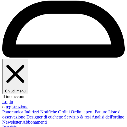
Chiudi menu
Il tuo account
Login
o
registrazione
Panoramica
Indirizzi
Notifiche
Ordini
Ordini aperti
Fatture
Liste di
osservazione
Designer di etichette
Servizio & resi
Analisi dell'ordine
Newsletter
Abbonamenti