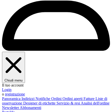
Chiudi menu
Il tuo account
Login
o
registrazione
Panoramica
Indirizzi
Notifiche
Ordini
Ordini aperti
Fatture
Liste di
osservazione
Designer di etichette
Servizio & resi
Analisi dell'ordine
Newsletter
Abbonamenti