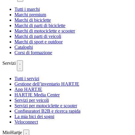
Tutti i marchi
Marchi premium
Marchi di biciclette
Marchi di parti di biciclette
Marchi di motociclette e scooter
Marchi di parti di veicoli
Marchi di sport e outdoor
Cataloghi
Corsi di formazione
Servizi
Tutti i servizi
Gestione dell’inventario HARTJE
App HARTJE
HARTJE Media Center
Servizi per veicoli
Servizi per motociclette e scooter
Configuratori B2B e ricerca rapida
La mia bici dei sogni
Veloconnect
MioHartje