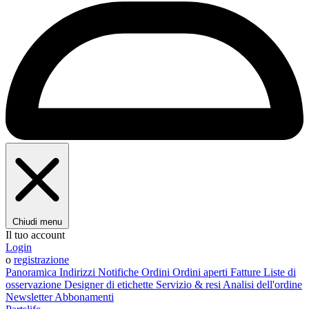
Chiudi menu
Il tuo account
Login
o
registrazione
Panoramica
Indirizzi
Notifiche
Ordini
Ordini aperti
Fatture
Liste di
osservazione
Designer di etichette
Servizio & resi
Analisi dell'ordine
Newsletter
Abbonamenti